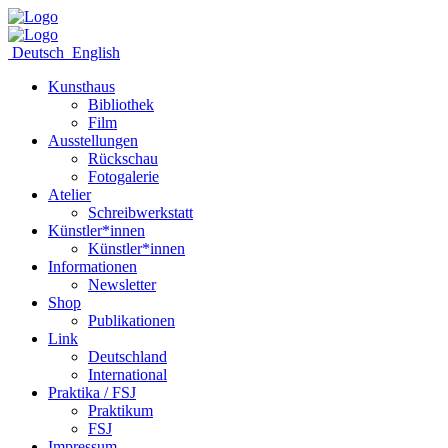
Deutsch
English
Kunsthaus
Bibliothek
Film
Ausstellungen
Rückschau
Fotogalerie
Atelier
Schreibwerkstatt
Künstler*innen
Künstler*innen
Informationen
Newsletter
Shop
Publikationen
Link
Deutschland
International
Praktika / FSJ
Praktikum
FSJ
Impressum