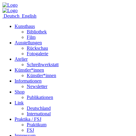
Deutsch
English
Kunsthaus
Bibliothek
Film
Ausstellungen
Rückschau
Fotogalerie
Atelier
Schreibwerkstatt
Künstler*innen
Künstler*innen
Informationen
Newsletter
Shop
Publikationen
Link
Deutschland
International
Praktika / FSJ
Praktikum
FSJ
Impressum